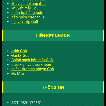
khuyến mãi nạp đầu
khuyến mãi Go8
hoàn trả hằng tuần
bảo hiểm cược thua
hội viên vip Go8
LIÊN KẾT NHANH
cskh Go8
Đại Lý Go8
Chính sách bảo mật Go8
điều kiện và điều khoản
miễn trừ trách nhiệm Go8
Độ Mixi
THÔNG TIN
SĐT:
0891170851