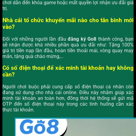
chơi dẫn đến khóa game hoặc mất quyền lợi nhận ưu đãi giá
trị.
Nhà cái tổ chức khuyến mãi nào cho tân binh mới
vào?
Đối với những người lần đầu
đăng ký Go8
thành công, bạn
sẽ nhận được khá nhiều phần quà ưu đãi như: Tặng 100%
giá trị tiền nạp lần đầu, hoàn tiền thoải mái, vòng quay may
mắn, tặng quà chào mừng,…
Có số điện thoại để xác minh tài khoản hay không
cần?
Người chơi buộc phải cung cấp số điện thoại cá nhân còn
đang sử dụng cho nhà cái online. Điều này nhằm giúp xác
minh tài khoản an toàn hơn, đồng thời hệ thống sẽ gửi mã
OTP đến số điện thoại này trong các tình huống cần xác
thực tài khoản.