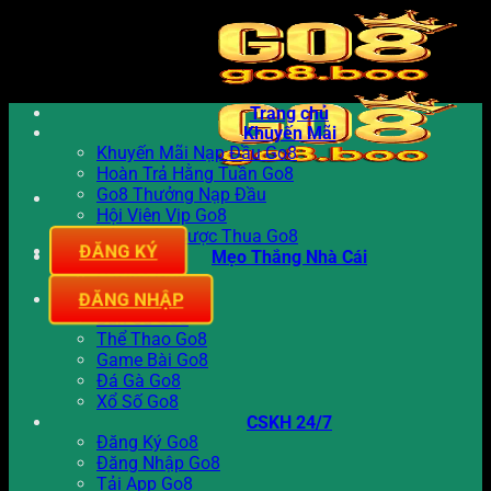
Trang chủ
Khuyến Mãi
Khuyến Mãi Nạp Đầu Go8
Hoàn Trả Hằng Tuần Go8
Go8 Thưởng Nạp Đầu
Hội Viên Vip Go8
Bảo Hiểm Cược Thua Go8
ĐĂNG KÝ
Mẹo Thắng Nhà Cái
Casino Go8
Nổ Hũ Go8
ĐĂNG NHẬP
Bắn Cá Go8
Thể Thao Go8
Game Bài Go8
Đá Gà Go8
Xổ Số Go8
CSKH 24/7
Đăng Ký Go8
Đăng Nhập Go8
Tải App Go8