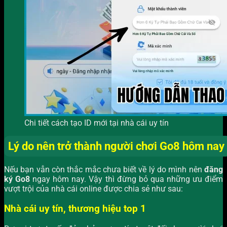
Chi tiết cách tạo ID mới tại nhà cái uy tín
Lý do nên trở thành người chơi Go8 hôm nay
Nếu bạn vẫn còn thắc mắc chưa biết về lý do mình nên
đăng
ký Go8
ngay hôm nay. Vậy thì đừng bỏ qua những ưu điểm
vượt trội của nhà cái online được chia sẻ như sau:
Nhà cái uy tín, thương hiệu top 1