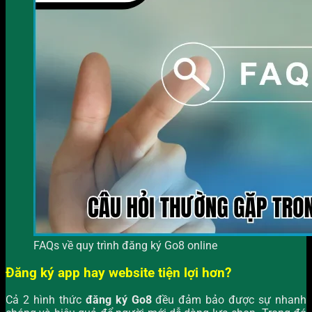
FAQs về quy trình đăng ký Go8 online
Đăng ký app hay website tiện lợi hơn?
Cả 2 hình thức
đăng ký Go8
đều đảm bảo được sự nhanh