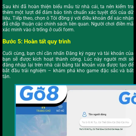
Sau khi đã hoàn thiện biểu mẫu từ nhà cái, ta nên kiểm tra
thêm một lượt để đảm bảo tính chuẩn xác tuyệt đối của dữ
liệu. Tiếp theo, chọn ô Tôi đồng ý với điều khoản để xác nhận
đã chấp thuận các chính sách liên quan. Người chơi điền mã
xác minh vào ô trống ở cuối form.
Bước 5: Hoàn tất quy trình
Cuối cùng, bạn chỉ cần nhấn Đăng ký ngay và tài khoản của
bạn sẽ được kích hoạt thành công. Lúc này người mới sẽ
đăng nhập lại trên nhà cái bằng tài khoản vừa được tạo để
bắt đầu trải nghiệm – khám phá kho game đặc sắc và bất
tận.