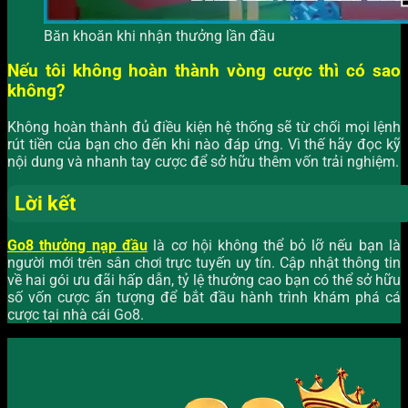
Băn khoăn khi nhận thưởng lần đầu
Nếu tôi không hoàn thành vòng cược thì có sao
không?
Không hoàn thành đủ điều kiện hệ thống sẽ từ chối mọi lệnh
rút tiền của bạn cho đến khi nào đáp ứng. Vì thế hãy đọc kỹ
nội dung và nhanh tay cược để sở hữu thêm vốn trải nghiệm.
Lời kết
Go8 thưởng nạp đầu
là cơ hội không thể bỏ lỡ nếu bạn là
người mới trên sân chơi trực tuyến uy tín. Cập nhật thông tin
về hai gói ưu đãi hấp dẫn, tỷ lệ thưởng cao bạn có thể sở hữu
số vốn cược ấn tượng để bắt đầu hành trình khám phá cá
cược tại nhà cái Go8.