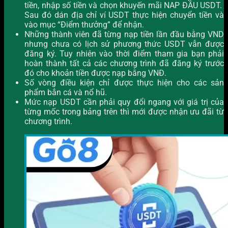
tiền, nhập số tiền và chọn khuyến mãi NAP ĐẦU USDT.
Sau đó dán địa chỉ ví USDT thực hiện chuyển tiền và
vào mục “Điểm thưởng” để nhận.
Những thành viên đã từng nạp tiền lần đầu bằng VND
nhưng chưa có lịch sử phương thức USDT vẫn được
đăng ký. Tuy nhiên vào thời điểm tham gia bạn phải
hoàn thành tất cả các chương trình đã đăng ký trước
đó cho khoản tiền được nạp bằng VNĐ.
Số vòng điều kiện chỉ được thực hiện cho các sản
phẩm bắn cá và nổ hũ.
Mức nạp USDT cần phải quy đổi ngang với giá trị của
từng mốc trong bảng trên thì mới được nhận ưu đãi từ
chương trình.