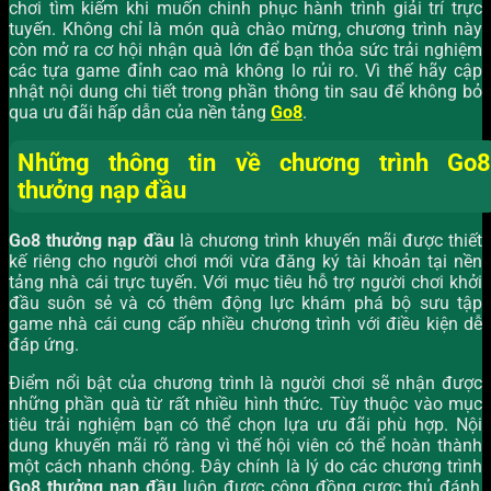
chơi tìm kiếm khi muốn chinh phục hành trình giải trí trực
tuyến. Không chỉ là món quà chào mừng, chương trình này
còn mở ra cơ hội nhận quà lớn để bạn thỏa sức trải nghiệm
các tựa game đỉnh cao mà không lo rủi ro. Vì thế hãy cập
nhật nội dung chi tiết trong phần thông tin sau để không bỏ
qua ưu đãi hấp dẫn của nền tảng
Go8
.
Những thông tin về chương trình Go8
thưởng nạp đầu
Go8 thưởng nạp đầu
là chương trình khuyến mãi được thiết
kế riêng cho người chơi mới vừa đăng ký tài khoản tại nền
tảng nhà cái trực tuyến. Với mục tiêu hỗ trợ người chơi khởi
đầu suôn sẻ và có thêm động lực khám phá bộ sưu tập
game nhà cái cung cấp nhiều chương trình với điều kiện dễ
đáp ứng.
Điểm nổi bật của chương trình là người chơi sẽ nhận được
những phần quà từ rất nhiều hình thức. Tùy thuộc vào mục
tiêu trải nghiệm bạn có thể chọn lựa ưu đãi phù hợp. Nội
dung khuyến mãi rõ ràng vì thế hội viên có thể hoàn thành
một cách nhanh chóng. Đây chính là lý do các chương trình
Go8 thưởng nạp đầu
luôn được cộng đồng cược thủ đánh