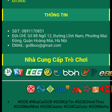
Độ Mixi
THÔNG TIN
SĐT:
0891170851
ĐỊA CHỈ:
Số 88 Ngõ 12, Đường Lĩnh Nam, Phường Mai
Động, Quận Hoàng Mai, Hà Nội
EMAIL:
go8boo@gmail.com
Nhà Cung Cấp Trò Chơi
#GO8 #NhaCaiGO8 #GO8UyTin #GO8ChinhThuc
#GO8MoiNhat #GO8Casino #GO8CaCuoc #GO8NoHu