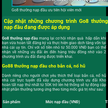
Go8 thưởng nạp đầu ưu tiên hội viên mới
Cập nhật những chương trình Go8 thưởng
nạp đầu đang được áp dụng
Go8 thưởng nạp đầu
mang lại cơ hội nhận quà hấp dẫn khi
bạn vừa hoàn tất đăng ký và thực hiện giao dịch tăng vốn tại
nhà cái uy tín. Chỉ với số tiền nhỏ từ 50.000 VNĐ bạn có thể
nhận về những ưu đãi ên đến hàng triệu đồng nhờ vào 2
chương trình ưu đãi đang được triển khai.
Go88 thưởng nạp đầu cho bắn cá, nổ hũ
Dành riêng cho người chơi yêu thích thể loại bắn cá, nổ hũ
nhà cái trực tuyến đã xây dựng chương trình ưu đãi Kho
hoàn tất nạp thứ nhất từ 50K trở lên hệ thống sẽ tự động cập
nhật phần thưởng tương ứng theo từng mốc giá trị như sau:
Sản phẩm
Mức nạp đầu (VNĐ)
T