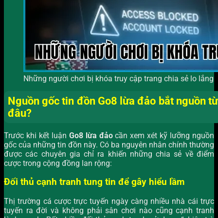
Những người chơi bị khóa truy cập trang chia sẻ lo lắng
Nguồn gốc tin đồn Go8 lừa đảo bắt nguồn từ
đâu?
Trước khi kết luận
Go8 lừa đảo
cần xem xét kỹ lưỡng nguồn
gốc của những tin đồn này. Có ba nguyên nhân chính thường
được các chuyên gia chỉ ra khiến những chia sẻ về điểm
cược trong cộng đồng lan rộng:
Đối thủ cạnh tranh tung tin để gây hiểu lầm
Thị trường cá cược trực tuyến ngày càng nhiều nhà cái trực
tuyến ra đời và không phải sân chơi nào cũng cạnh tranh