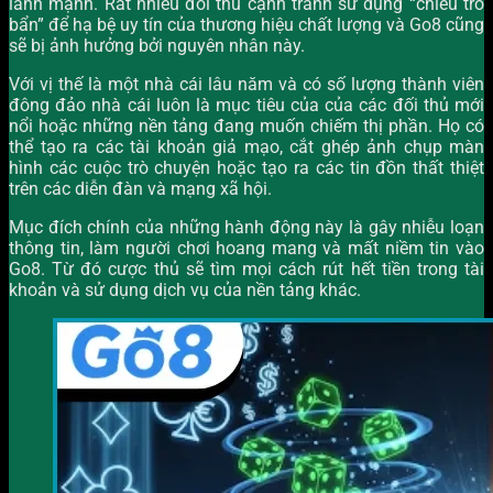
lành mạnh. Rất nhiều đối thủ cạnh tranh sử dụng “chiêu trò
bẩn” để hạ bệ uy tín của thương hiệu chất lượng và Go8 cũng
sẽ bị ảnh hưởng bởi nguyên nhân này.
Với vị thế là một nhà cái lâu năm và có số lượng thành viên
đông đảo nhà cái luôn là mục tiêu của của các đối thủ mới
nổi hoặc những nền tảng đang muốn chiếm thị phần. Họ có
thể tạo ra các tài khoản giả mạo, cắt ghép ảnh chụp màn
hình các cuộc trò chuyện hoặc tạo ra các tin đồn thất thiệt
trên các diễn đàn và mạng xã hội.
Mục đích chính của những hành động này là gây nhiễu loạn
thông tin, làm người chơi hoang mang và mất niềm tin vào
Go8. Từ đó cược thủ sẽ tìm mọi cách rút hết tiền trong tài
khoản và sử dụng dịch vụ của nền tảng khác.