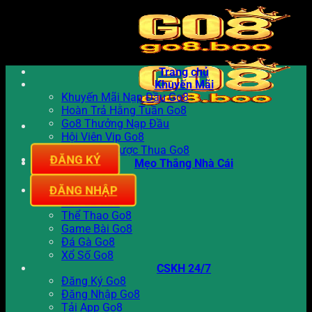
Trang chủ
Khuyến Mãi
Khuyến Mãi Nạp Đầu Go8
Hoàn Trả Hằng Tuần Go8
Go8 Thưởng Nạp Đầu
Hội Viên Vip Go8
Bảo Hiểm Cược Thua Go8
ĐĂNG KÝ
Mẹo Thắng Nhà Cái
Casino Go8
Nổ Hũ Go8
ĐĂNG NHẬP
Bắn Cá Go8
Thể Thao Go8
Game Bài Go8
Đá Gà Go8
Xổ Số Go8
CSKH 24/7
Đăng Ký Go8
Đăng Nhập Go8
Tải App Go8