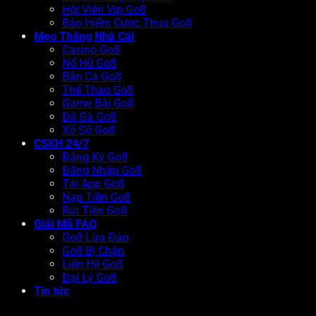
Hội Viên Vip Go8
Bảo Hiểm Cược Thua Go8
Mẹo Thắng Nhà Cái
Casino Go8
Nổ Hũ Go8
Bắn Cá Go8
Thể Thao Go8
Game Bài Go8
Đá Gà Go8
Xổ Số Go8
CSKH 24/7
Đăng Ký Go8
Đăng Nhập Go8
Tải App Go8
Nạp Tiền Go8
Rút Tiền Go8
Giải Mã FAQ
Go8 Lừa Đảo
Go8 Bị Chặn
Liên Hệ Go8
Đại Lý Go8
Tin tức