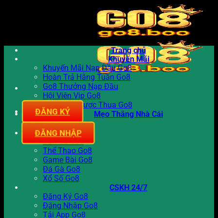
Trang chủ
Khuyến Mãi
Khuyến Mãi Nạp Đầu Go8
Hoàn Trả Hằng Tuần Go8
Go8 Thưởng Nạp Đầu
Hội Viên Vip Go8
Bảo Hiểm Cược Thua Go8
ĐĂNG KÝ
Mẹo Thắng Nhà Cái
Casino Go8
Nổ Hũ Go8
ĐĂNG NHẬP
Bắn Cá Go8
Thể Thao Go8
Game Bài Go8
Đá Gà Go8
Xổ Số Go8
CSKH 24/7
Đăng Ký Go8
Đăng Nhập Go8
Tải App Go8