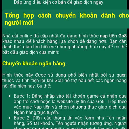
Đáp ứng điều kiện cơ bản để giao dịch ngay
Tổng hợp cách chuyển khoản dành cho
người mới
Nhà cái online đã cập nhật đa dạng hình thức
nạp tiền Go8
khác nhau để khách hàng lựa chọn dễ dàng hơn. Bạn cần
dành thời gian tìm hiểu về những phương thức này để có thể
bắt đầu giao dịch của mình:
Chuyển khoản ngân hàng
Hình thức này được sử dụng phổ biến nhất bởi sự quen
thuộc và tính tiện lợi khi Go8 hỗ trợ hầu hết các ngân hàng
nội địa hiện nay. Cụ thể:
Bước 1: Đăng nhập vào tài khoản game cá nhân qua
app trò chơi hoặc là website uy tín của Go8. Tiếp theo
vào mục Nạp tiền và chọn phương thức giao dịch qua
Ngân hàng trực tuyến.
Bước 2: Điền các thông tin vào form như Tên ngân
hàng, Số tài khoản, Tên người nhận tương ứng. Người
chơi mở ứng dụng ngân hàng của mình lên và chuyển