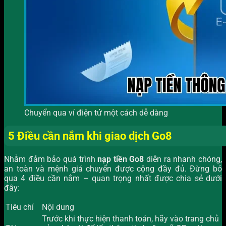
Chuyển qua ví điện tử một cách dễ dàng
5 Điều cần nắm khi giao dịch Go8
Nhằm đảm bảo quá trình
nạp tiền Go8
diễn ra nhanh chóng,
an toàn và mệnh giá chuyển được cộng đầy đủ. Đừng bỏ
qua 4 điều cần nắm – quan trọng nhất được chia sẻ dưới
đây:
Tiêu chí
Nội dung
Trước khi thực hiện thanh toán, hãy vào trang chủ