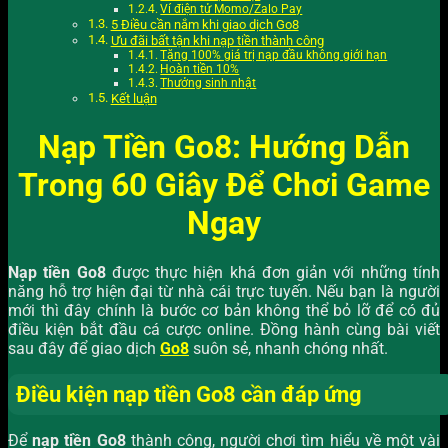
Ví điện tử Momo/Zalo Pay
5 Điều cần nắm khi giao dịch Go8
Ưu đãi bất tận khi nạp tiền thành công
Tặng 100% giá trị nạp đầu không giới hạn
Hoàn tiền 10%
Thưởng sinh nhật
Kết luận
Nạp Tiền Go8: Hướng Dẫn
Trong 60 Giây Để Chơi Game
Ngay
Nạp tiền Go8
được thực hiện khá đơn giản với những tính
năng hỗ trợ hiện đại từ nhà cái trực tuyến. Nếu bạn là người
mới thì đây chính là bước cơ bản không thể bỏ lỡ để có đủ
điều kiện bắt đầu cá cược online. Đồng hành cùng bài viết
sau đây để giao dịch
Go8
suôn sẻ, nhanh chóng nhất.
Điều kiện nạp tiền Go8 cần đáp ứng
Để
nạp tiền Go8
thành công, người chơi tìm hiểu về một vài