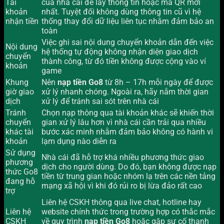
Tài
của nhà cái để lấy thông tin hoặc mã QR mới
khoản
nhất. Tuyệt đối không dùng thông tin cũ vì hệ
nhận tiền
thống thay đổi dữ liệu liên tục nhằm đảm bảo an
toàn
Việc ghi sai nội dung chuyển khoản dẫn đến việc
Nội dung
hệ thống tự động không nhận diện giao dịch
chuyển
thành công, từ đó tiền không được cộng vào ví
khoản
game
Khung
Nên
nạp tiền Go8
từ 8h – 17h mỗi ngày để được
giờ giao
xử lý nhanh chóng. Ngoài ra, hãy nắm thời gian
dịch
xử lý để tránh sai sót trên nhà cái
Tránh
Chọn nạp thông qua tài khoản khác sẽ khiến thời
chuyển
gian xử lý lâu hơn vì nhà cái cần trải qua nhiều
khác tài
bước xác minh nhằm đảm bảo không có hành vi
khoản
lạm dụng nào diễn ra
Sử dụng
Nhà cái đã hỗ trợ khá nhiều phương thức giao
phương
dịch cho người dùng. Do đó, bạn không được nạp
thức Go8
tiền từ trung gian hoặc nhóm lạ trên các nền tảng
đang hỗ
mạng xã hội vì khi đó rủi ro bị lừa đảo rất cao
trợ
Liên hệ CSKH thông qua live chat, hotline hay
Liên hệ
website chính thức trong trường hợp có thắc mắc
CSKH
về quy trình
nạp tiền Go8
hoặc gặp sự cố thanh