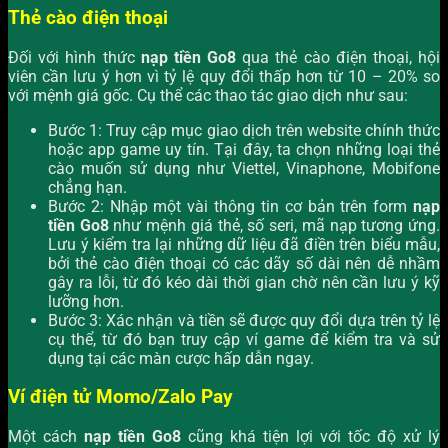
Thẻ cào điện thoại
Đối với hình thức
nạp tiền Go8
qua thẻ cào điện thoại, hội
viên cần lưu ý hơn vì tỷ lệ quy đổi thấp hơn từ 10 – 20% so
với mệnh giá gốc. Cụ thể các thao tác giao dịch như sau:
Bước 1: Truy cập mục giao dịch trên website chính thức
hoặc app game uy tín. Tại đây, ta chọn những loại thẻ
cào muốn sử dụng như Viettel, Vinaphone, Mobifone
chẳng hạn.
Bước 2: Nhập một vài thông tin cơ bản trên form
nạp
tiền Go8
như mệnh giá thẻ, số seri, mã nạp tương ứng.
Lưu ý kiểm tra lại những dữ liệu đã điền trên biểu mẫu,
bởi thẻ cào điện thoại có các dãy số dài nên dễ nhầm
gây ra lỗi, từ đó kéo dài thời gian chờ nên cần lưu ý kỹ
lưỡng hơn.
Bước 3: Xác nhận và tiền sẽ được quy đổi dựa trên tỷ lệ
cụ thể, từ đó bạn truy cập ví game để kiểm tra và sử
dụng tại các màn cược hấp dẫn ngay.
Ví điện tử Momo/Zalo Pay
Một cách
nạp tiền Go8
cũng khá tiện lợi với tốc độ xử lý