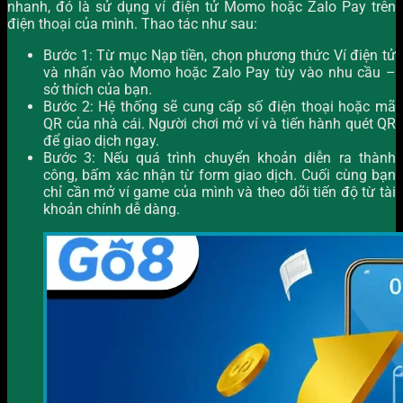
nhanh, đó là sử dụng ví điện tử Momo hoặc Zalo Pay trên
điện thoại của mình. Thao tác như sau:
Bước 1: Từ mục Nạp tiền, chọn phương thức Ví điện tử
và nhấn vào Momo hoặc Zalo Pay tùy vào nhu cầu –
sở thích của bạn.
Bước 2: Hệ thống sẽ cung cấp số điện thoại hoặc mã
QR của nhà cái. Người chơi mở ví và tiến hành quét QR
để giao dịch ngay.
Bước 3: Nếu quá trình chuyển khoản diễn ra thành
công, bấm xác nhận từ form giao dịch. Cuối cùng bạn
chỉ cần mở ví game của mình và theo dõi tiến độ từ tài
khoản chính dễ dàng.