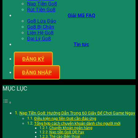
Nạp Tiền Go8
Rút Tiền Go8
Giải Mã FAQ
Go8 Lừa Đảo
Go8 Bị Chặn
Liên Hệ Go8
Đại Lý Go8
Tin tức
ĐĂNG KÝ
ĐĂNG NHẬP
MỤC LỤC
Nạp Tiền Go8: Hướng Dẫn Trong 60 Giây Để Chơi Game Ngay
Điều kiện nạp tiền Go8 cần đáp ứng
Tổng hợp cách chuyển khoản dành cho người mới
Chuyển khoản ngân hàng
Nạp tiền Go8 QR Pay
Thẻ cào điện thoại